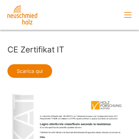
Vai
al
contenuto
principale
Vai
al
CE Zertifikat IT
menu
principale
Vai
Scarica qui
al
footer