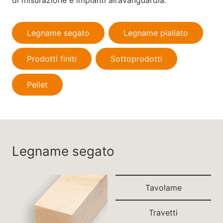
di misurazione e impianti all’avanguardia.
Legname segato
Legname piallato
Prodotti finiti
Sottoprodotti
Pellet
Legname segato
Tavolame
Travetti