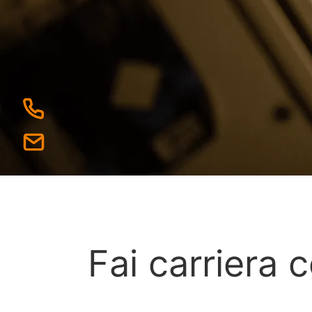
+43 5335 2240
office@neuschmied.at
Fai carriera c