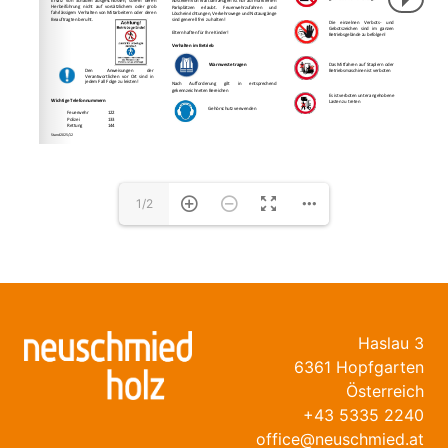
1/2
Haslau 3
6361 Hopfgarten
Österreich
+43 5335 2240
office@neuschmied.at